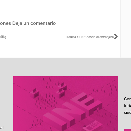
iones
Deja un comentario
Sigu
Entrevista de la Consejera Electoral Carla Humphrey con Carlos Zúñiga para Milenio TV
Tramita tu INE desde el extranjero
Con
for
ciu
al