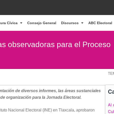
tura Cívica
Consejo General
Discursos
ABC Electoral
as observadoras para el Proceso
TE
Ca
entación de diversos informes, las áreas sustanciales
jo de organización para la Jornada Electoral.
Al 
tituto Nacional Electoral (INE) en Tlaxcala, aprobaron
Cul