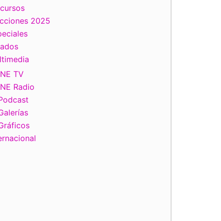
scursos
ecciones 2025
eciales
tados
ltimedia
INE TV
INE Radio
Podcast
Galerías
Gráficos
ernacional