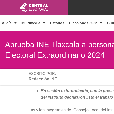
Ir
al
contenido
Al día
Multimedia
Estados
Elecciones 2025
Cul
Aprueba INE Tlaxcala a person
Electoral Extraordinario 2024
ESCRITO POR:
Redacción INE
En sesión extraordinaria, con la pres
del Instituto declararon listo el traba
Las y los integrantes del Consejo Local del Ins