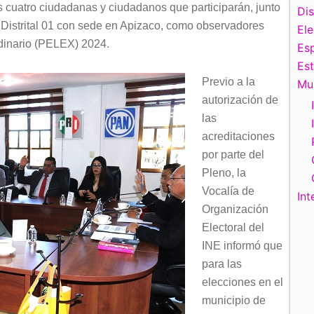
s cuatro ciudadanas y ciudadanos que participarán, junto
Di
Distrital 01 con sede en Apizaco, como observadores
El
rdinario (PELEX) 2024.
Esp
Es
Previo a la
Mu
autorización de
las
acreditaciones
por parte del
Pleno, la
Vocalía de
Int
Organización
Electoral del
INE informó que
para las
elecciones en el
municipio de