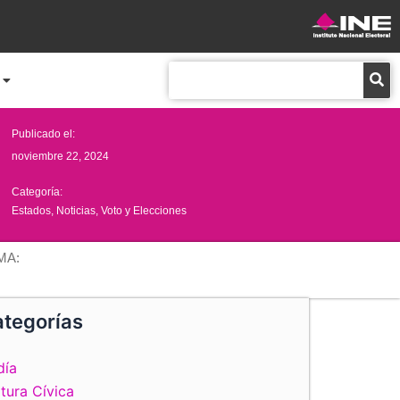
Buscar
Publicado el:
noviembre 22, 2024
Categoría:
Estados
,
Noticias
,
Voto y Elecciones
MA:
tegorías
día
tura Cívica