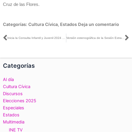
Cruz de las Flores.
Categorías:
Cultura Cívica
,
Estados
Deja un comentario
Ant
S
Inicia la Consulta Infantil y Juvenil 2024 en Zacatecas
Versión estenográfica de la Sesión Extraordinaria del Consejo General, 30 de octubre de 2024
Categorías
Al día
Cultura Cívica
Discursos
Elecciones 2025
Especiales
Estados
Multimedia
INE TV