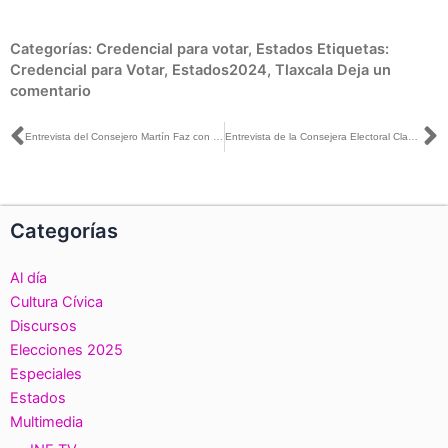
Categorías:
Credencial para votar
,
Estados
Etiquetas:
Credencial para Votar
,
Estados2024
,
Tlaxcala
Deja un
comentario
Ant
S
Entrevista del Consejero Martín Faz con Dulce Olvera y Montserrat Antúnez para Sin Embargo
Entrevista de la Consejera Electoral Claudia Zavala con Pascal Beltrán para Grupo Imagen
Categorías
Al día
Cultura Cívica
Discursos
Elecciones 2025
Especiales
Estados
Multimedia