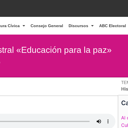
tura Cívica
Consejo General
Discursos
ABC Electoral
tral «Educación para la paz»
o
TE
Hi
Ca
Al 
Cul