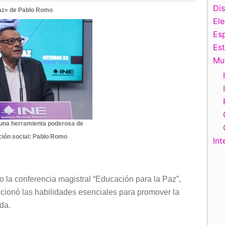
Di
paz» de Pablo Romo
El
Esp
Es
Mu
 una herramienta poderosa de
ción social: Pablo Romo
Int
o la conferencia magistral “Educación para la Paz”,
cionó las habilidades esenciales para promover la
da.