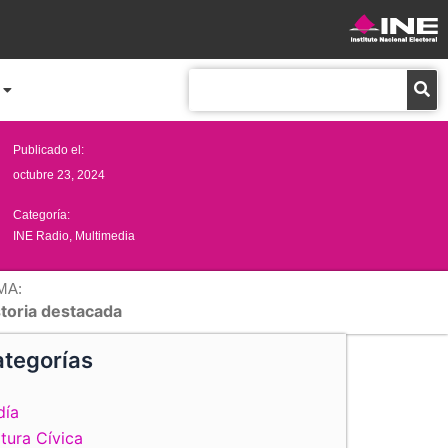
Buscar
Publicado el:
octubre 23, 2024
Categoría:
INE Radio
,
Multimedia
MA:
storia destacada
tegorías
día
tura Cívica