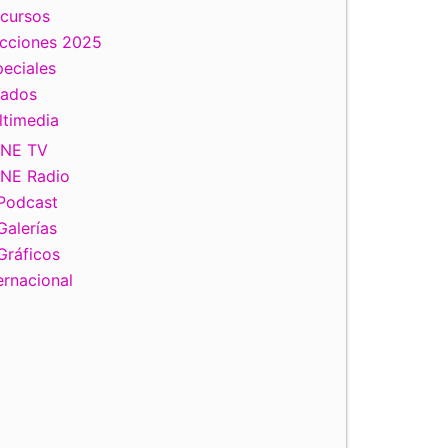
scursos
ecciones 2025
eciales
tados
ltimedia
INE TV
INE Radio
Podcast
Galerías
Gráficos
ernacional