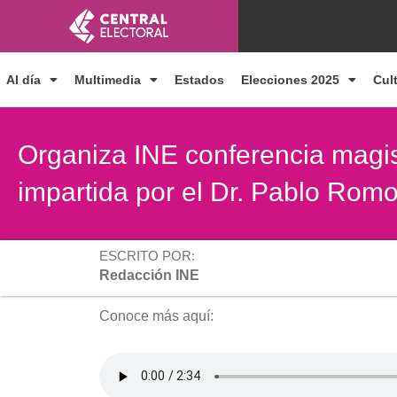
Ir
al
contenido
Al día
Multimedia
Estados
Elecciones 2025
Cul
Organiza INE conferencia magis
impartida por el Dr. Pablo Rom
ESCRITO POR:
Redacción INE
Conoce más aquí: