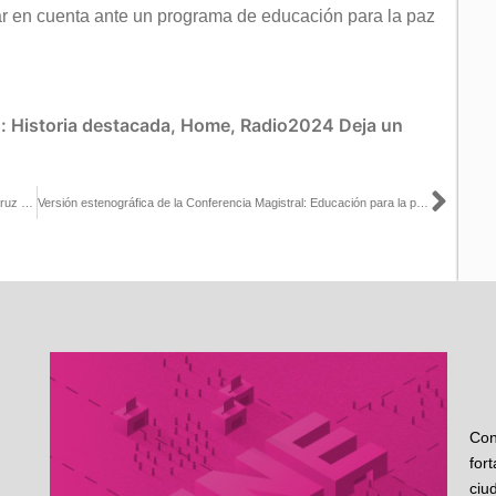
r en cuenta ante un programa de educación para la paz
s:
Historia destacada
,
Home
,
Radio2024
Deja un
Sigu
Mujeres mayoría en el padrón de partidos políticos: Norma de la Cruz Magaña
Versión estenográfica de la Conferencia Magistral: Educación para la paz, dictada por el Dr. Pablo Romo Cedano
Con
for
ciu