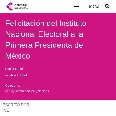
Ir
Menú
al
contenido
Felicitación del Instituto
Nacional Electoral a la
Primera Presidenta de
México
Publicado el:
octubre 1, 2024
Categoría:
Al día
,
Destacada INE
,
Noticias
ESCRITO POR:
INE