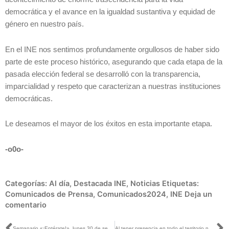
democrática y el avance en la igualdad sustantiva y equidad de
género en nuestro país.
En el INE nos sentimos profundamente orgullosos de haber sido
parte de este proceso histórico, asegurando que cada etapa de la
pasada elección federal se desarrolló con la transparencia,
imparcialidad y respeto que caracterizan a nuestras instituciones
democráticas.
Le deseamos el mayor de los éxitos en esta importante etapa.
-o0o-
Categorías:
Al día
,
Destacada INE
,
Noticias
Etiquetas:
Comunicados de Prensa
,
Comunicados2024
,
INE
Deja un
comentario
Semanario «¡Entérate!», lunes 30 de septiembre de 2024
Al tener presencia en todo el territorio nacional, el INE tiene la capacidad de adaptarse a diversos escenarios: Uuc-kib Espadas con Juan Pablo Galicia y Fernanda Solís