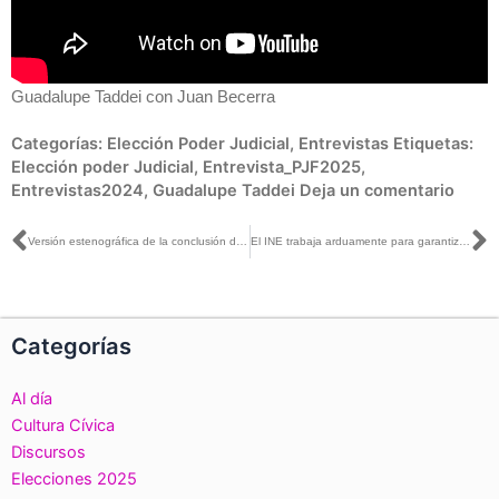
Guadalupe Taddei con Juan Becerra
Categorías:
Elección Poder Judicial
,
Entrevistas
Etiquetas:
Elección poder Judicial
,
Entrevista_PJF2025
,
Entrevistas2024
,
Guadalupe Taddei
Deja un comentario
Ant
S
Versión estenográfica de la conclusión de la presentación de hallazgos, conclusiones y recomendaciones
El INE trabaja arduamente para garantizar que el proceso electoral sea transparente y eficiente: Guadalupe Taddei con José Cárdenas
Categorías
Al día
Cultura Cívica
Discursos
Elecciones 2025