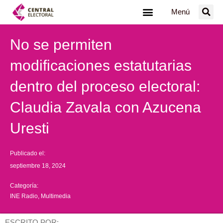
Ir
Menú
al
contenido
No se permiten
modificaciones estatutarias
dentro del proceso electoral:
Claudia Zavala con Azucena
Uresti
Publicado el:
septiembre 18, 2024
Categoría:
INE Radio
,
Multimedia
ESCRITO POR: