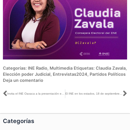
Categorías:
INE Radio
,
Multimedia
Etiquetas:
Claudia Zavala
,
Elección poder Judicial
,
Entrevistas2024
,
Partidos Políticos
Deja un comentario
Ant
S
Invita el INE Oaxaca a la presentación estatal de la ENCÍVICA 2024-2026 el próximo 24 de septiembre
El INE en los estados, 18 de septiembre de 2024
Categorías