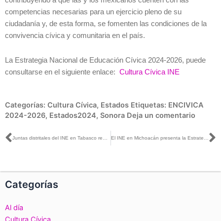
contribuyendo a que las y los mexicanos cuenten con las
competencias necesarias para un ejercicio pleno de su
ciudadanía y, de esta forma, se fomenten las condiciones de la
convivencia cívica y comunitaria en el país.
La Estrategia Nacional de Educación Cívica 2024-2026, puede
consultarse en el siguiente enlace:
Cultura Cívica INE
Categorías:
Cultura Cívica
,
Estados
Etiquetas:
ENCIVICA
2024-2026
,
Estados2024
,
Sonora
Deja un comentario
Ant
S
Juntas distritales del INE en Tabasco realizan devolución de Lista Nominal de Electores utilizadas el pasado 2 de junio de 2024
El INE en Michoacán presenta la Estrategia Nacional de Cultura Cívica (ENCÍVICA) 2024-2026
Categorías
Al día
Cultura Cívica