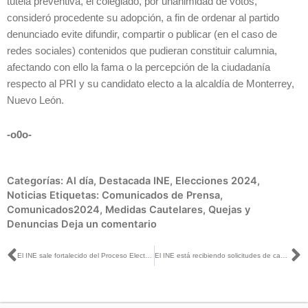
tutela preventiva, el colegiado, por unanimidad de votos,
consideró procedente su adopción, a fin de ordenar al partido
denunciado evite difundir, compartir o publicar (en el caso de
redes sociales) contenidos que pudieran constituir calumnia,
afectando con ello la fama o la percepción de la ciudadanía
respecto al PRI y su candidato electo a la alcaldía de Monterrey,
Nuevo León.
-o0o-
Categorías:
Al día
,
Destacada INE
,
Elecciones 2024
,
Noticias
Etiquetas:
Comunicados de Prensa
,
Comunicados2024
,
Medidas Cautelares
,
Quejas y
Denuncias
Deja un comentario
Ant
S
El INE sale fortalecido del Proceso Electoral Federal 2023-2024: Guadalupe Taddei con Michelle Rivera
El INE está recibiendo solicitudes de candidatas y candidatos que requieren protección: Uuc-kib Espadas con Adela Micha