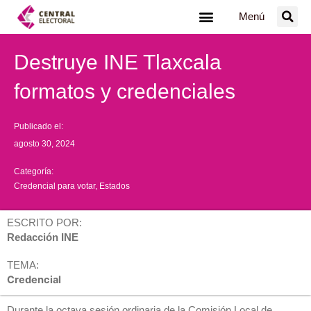
Ir
Menú
al
contenido
Destruye INE Tlaxcala
formatos y credenciales
Publicado el:
agosto 30, 2024
Categoría:
Credencial para votar
,
Estados
ESCRITO POR:
Redacción INE
TEMA:
Credencial
Durante la octava sesión ordinaria de la Comisión Local de