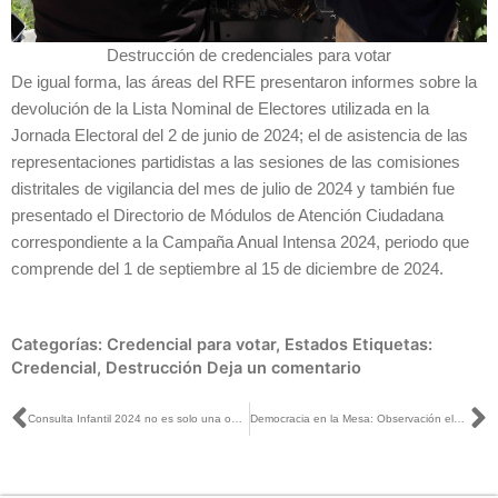
Destrucción de credenciales para votar
De igual forma, las áreas del RFE presentaron informes sobre la
devolución de la Lista Nominal de Electores utilizada en la
Jornada Electoral del 2 de junio de 2024; el de asistencia de las
representaciones partidistas a las sesiones de las comisiones
distritales de vigilancia del mes de julio de 2024 y también fue
presentado el Directorio de Módulos de Atención Ciudadana
correspondiente a la Campaña Anual Intensa 2024, periodo que
comprende del 1 de septiembre al 15 de diciembre de 2024.
Categorías:
Credencial para votar
,
Estados
Etiquetas:
Credencial
,
Destrucción
Deja un comentario
Ant
S
Consulta Infantil 2024 no es solo una obligación institucional, sino un compromiso con las infancias y juventudes del país: INE Ciudad de México
Democracia en la Mesa: Observación electoral del Voto en Prisión Preventiva en el Proceso Electoral Federal 2024