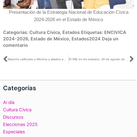
Presentación de la Estrategia Nacional de Educación Cívica
2024-2026 en el Estado de México
Categorías:
Cultura Cívica
,
Estados
Etiquetas:
ENCIVICA
2024-2026
,
Estado de México
,
Estados2024
Deja un
comentario
Ant
S
Mayoría calificada a Morena y aliados en la Cámara de Diputados fue en estricto apego a la ley: Uuc-kib Espadas con Ronald Rojas
El INE en los estados, 28 de agosto de 2024
Categorías
Al día
Cultura Cívica
Discursos
Elecciones 2025
Especiales