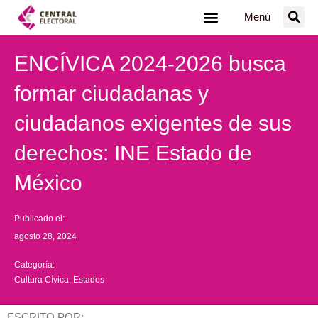
Ir
Menú
al
contenido
ENCÍVICA 2024-2026 busca
formar ciudadanas y
ciudadanos exigentes de sus
derechos: INE Estado de
México
Publicado el:
agosto 28, 2024
Categoría:
Cultura Cívica
,
Estados
ESCRITO POR: