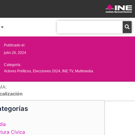
Buscar
Publicado el:
julio 26, 2024
Categoría:
Actores Políticos
,
Elecciones 2024
,
INE TV
,
Multimedia
MA:
calización
tegorías
día
tura Cívica