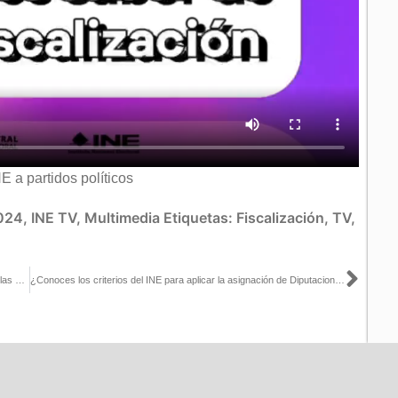
E a partidos políticos
2024
,
INE TV
,
Multimedia
Etiquetas:
Fiscalización
,
TV
,
Sigu
Conoce los datos destacados de la observación electoral durante las Elecciones 2024
¿Conoces los criterios del INE para aplicar la asignación de Diputaciones y Senadurías de Representación Proporcional? Aquí te explicamos