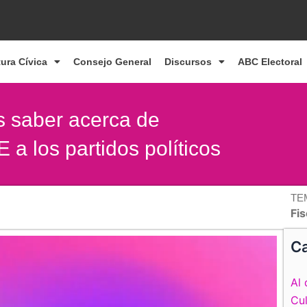
tura Cívica
Consejo General
Discursos
ABC Electoral
s saber acerca de
E a los partidos políticos
TE
Fis
Ca
Al 
Cul