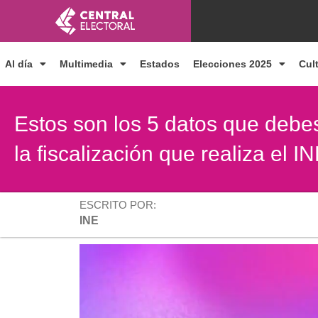
Ir
al
contenido
Al día
Multimedia
Estados
Elecciones 2025
Cul
Estos son los 5 datos que debe
la fiscalización que realiza el IN
ESCRITO POR:
INE