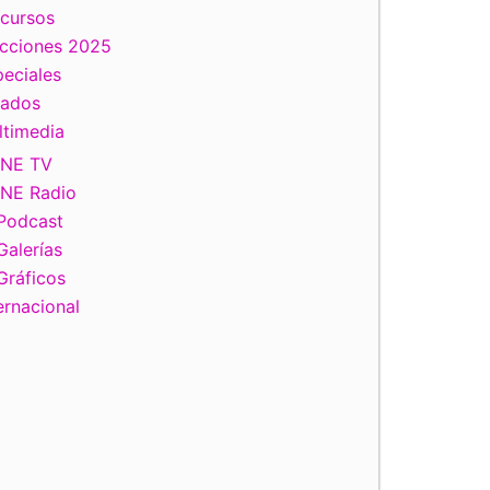
scursos
ecciones 2025
eciales
tados
ltimedia
INE TV
INE Radio
Podcast
Galerías
Gráficos
ernacional