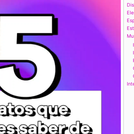
Di
El
Esp
Es
Mu
Int