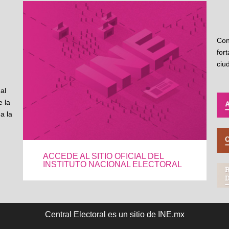
Con
for
ciu
al
 la
a la
ACCEDE AL SITIO OFICIAL DEL
INSTITUTO NACIONAL ELECTORAL
Central Electoral es un sitio de INE.mx