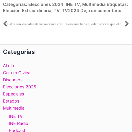
Categorías:
Elecciones 2024
,
INE TV
,
Multimedia
Etiquetas:
Elección Extraordinaria
,
TV
,
TV2024
Deja un comentario
Ant
S
Estos son los datos de las acciones contra la desinformación, implementadas en las Elecciones 2024
Personas trans pueden solicitar que el campo de sexo de su INE se reconozca la identidad de género
Categorías
Al día
Cultura Cívica
Discursos
Elecciones 2025
Especiales
Estados
Multimedia
INE TV
INE Radio
Podcast