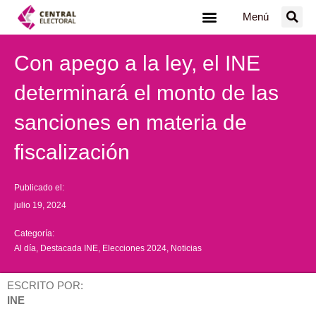
Ir
Menú
al
contenido
Con apego a la ley, el INE
determinará el monto de las
sanciones en materia de
fiscalización
Publicado el:
julio 19, 2024
Categoría:
Al día
,
Destacada INE
,
Elecciones 2024
,
Noticias
ESCRITO POR:
INE