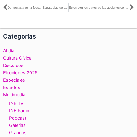
Ant
S
Democracia en la Mesa: Estrategias de Capacitación y Asistencia Electoral 2023-2024
Estos son los datos de las acciones contra la desinformación, implementadas en las Elecciones 2024
Categorías
Al día
Cultura Cívica
Discursos
Elecciones 2025
Especiales
Estados
Multimedia
INE TV
INE Radio
Podcast
Galerías
Gráficos