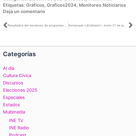
Etiquetas:
Gráficos
,
Graficos2024
,
Monitoreo Noticiarios
Deja un comentario
Ant
S
Resultados del monitoreo de programas que difunden noticias en la campaña por la Presidencia de la República del 1 de marzo al 29 de mayo de 2024
Semanario «¡Entérate!», lunes 17 de junio de 2024
Categorías
Al día
Cultura Cívica
Discursos
Elecciones 2025
Especiales
Estados
Multimedia
INE TV
INE Radio
Podcast