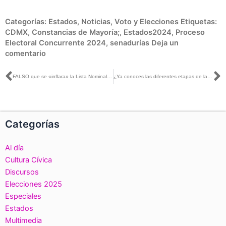
Categorías:
Estados
,
Noticias
,
Voto y Elecciones
Etiquetas:
CDMX
,
Constancias de Mayoría;
,
Estados2024
,
Proceso
Electoral Concurrente 2024
,
senadurías
Deja un
comentario
Ant
S
FALSO que se «inflara» la Lista Nominal para fraguar un fraude electoral
¿Ya conoces las diferentes etapas de la fiscalización para el Proceso Electoral 2024?
Categorías
Al día
Cultura Cívica
Discursos
Elecciones 2025
Especiales
Estados
Multimedia