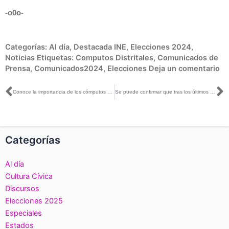
-o0o-
Categorías:
Al día
,
Destacada INE
,
Elecciones 2024
,
Noticias
Etiquetas:
Computos Distritales
,
Comunicados de
Prensa
,
Comunicados2024
,
Elecciones
Deja un comentario
Ant
S
Conoce la importancia de los cómputos distritales para los resultados las Elecciones Federales 2024
Se puede confirmar que tras los últimos resultados del Cómputo Distrital, el Comité Técnico y el PREP coinciden en las tendencias: Guadalupe Taddei con Eduardo Ruiz Healy
Categorías
Al día
Cultura Cívica
Discursos
Elecciones 2025
Especiales
Estados