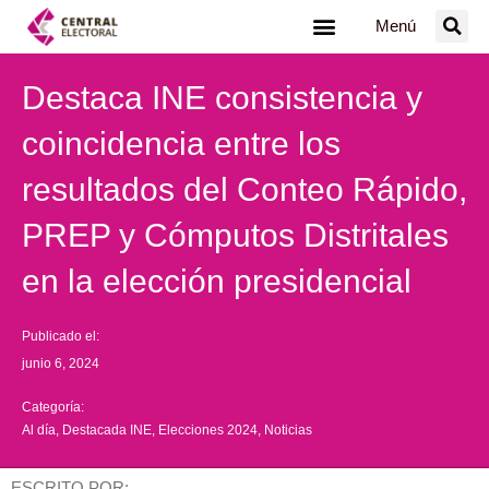
Ir
Menú
al
contenido
Destaca INE consistencia y
coincidencia entre los
resultados del Conteo Rápido,
PREP y Cómputos Distritales
en la elección presidencial
Publicado el:
junio 6, 2024
Categoría:
Al día
,
Destacada INE
,
Elecciones 2024
,
Noticias
ESCRITO POR: