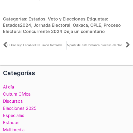
Categorías:
Estados
,
Voto y Elecciones
Etiquetas:
Estados2024
,
Jornada Electoral
,
Oaxaca
,
OPLE
,
Proceso
Electoral Concurrente 2024
Deja un comentario
Ant
S
El Consejo Local del INE inicia formalmente la Jornada Electoral en Sinaloa
A partir de este histórico proceso electoral debemos ofrecer una nueva cara a la población: Guadalupe Taddei
Categorías
Al día
Cultura Cívica
Discursos
Elecciones 2025
Especiales
Estados
Multimedia