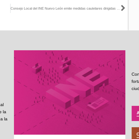
Sigu
Consejo Local del INE Nuevo León emite medidas cautelares dirigidas al Ejecutivo Estatal
Con
for
ciu
al
 la
a la