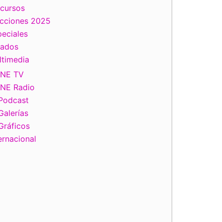
scursos
ecciones 2025
eciales
tados
ltimedia
INE TV
INE Radio
Podcast
Galerías
Gráficos
ernacional