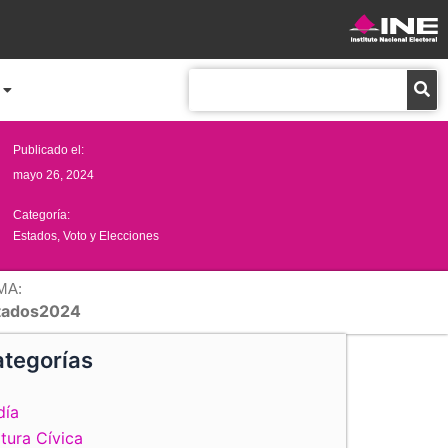
Buscar
Publicado el:
mayo 26, 2024
Categoría:
Estados
,
Voto y Elecciones
MA:
tados2024
tegorías
día
tura Cívica