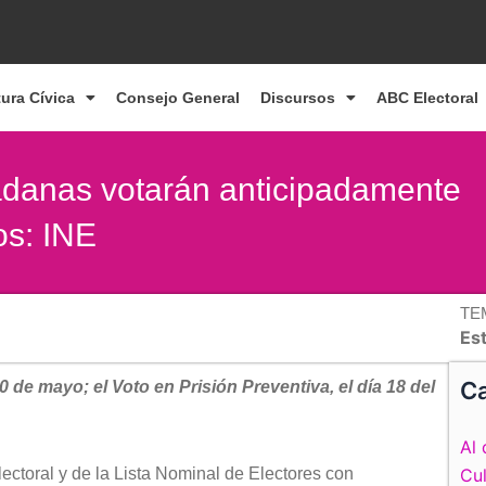
tura Cívica
Consejo General
Discursos
ABC Electoral
adanas votarán anticipadamente
os: INE
TE
Es
Ca
0 de mayo; el Voto en Prisión Preventiva, el día 18 del
Al 
lectoral y de la Lista Nominal de Electores con
Cul