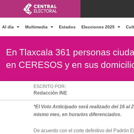
Ir
al
contenido
Al día
Multimedia
Estados
Elecciones 2025
Cul
En Tlaxcala 361 personas ciud
en CERESOS y en sus domicili
ESCRITO POR:
Redacción INE
*El Voto Anticipado será realizado del 16 al 2
mismo mes, en horarios diferenciados.
De acuerdo con el corte definitivo del Padrón E