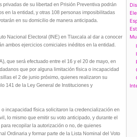
s privadas de su libertad en Prisión Preventiva podrán
Di
s en la entidad, y otras 108 personas imposibilitadas
El
 votarán en su domicilio de manera anticipada.
Esp
Es
Mu
ituto Nacional Electoral (INE) en Tlaxcala al dar a conocer
n ambos ejercicios comiciales inéditos en la entidad.
VA), que será efectuado entre el 16 y el 20 de mayo, en
udadanos que por alguna limitación física o incapacidad
sillas el 2 de junio próximo, quienes realizaron su
ulo 141 de la Ley General de Instituciones y
Int
o incapacidad física solicitaron la credencialización en
l, lo mismo que emitir su voto anticipado, y durante el
para recopilar la autorización o no, de quienes
nal Ordinaria y formar parte de la Lista Nominal del Voto