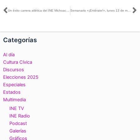
Ant
S
Un éxito carrera atlética del INE Michoacán «Encarrerados al 2 de junio»
Semanario «¡Entérate!», lunes 13 de mayo de 2024
Categorías
Al día
Cultura Cívica
Discursos
Elecciones 2025
Especiales
Estados
Multimedia
INE TV
INE Radio
Podcast
Galerías
Gráficos