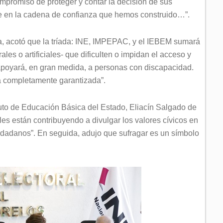
promiso de proteger y contar la decisión de sus
e en la cadena de confianza que hemos construido…”.
iva, acotó que la tríada: INE, IMPEPAC, y el IEBEM sumará
les o artificiales- que dificulten o impidan el acceso y
e apoyará, en gran medida, a personas con discapacidad.
tá completamente garantizada”.
tituto de Educación Básica del Estado, Eliacín Salgado de
s están contribuyendo a divulgar los valores cívicos en
iudadanos”. En seguida, adujo que sufragar es un símbolo