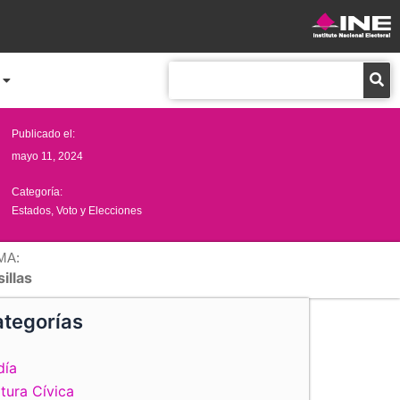
Buscar
Publicado el:
mayo 11, 2024
Categoría:
Estados
,
Voto y Elecciones
MA:
illas
tegorías
día
tura Cívica