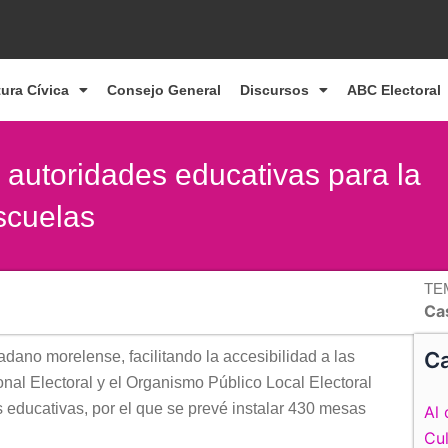
tura Cívica
Consejo General
Discursos
ABC Electoral
 autoridades educativas para la
escuelas
TE
Cas
Ca
adano morelense, facilitando la accesibilidad a las
cional Electoral y el Organismo Público Local Electoral
 educativas, por el que se prevé instalar 430 mesas
Al 
Cul