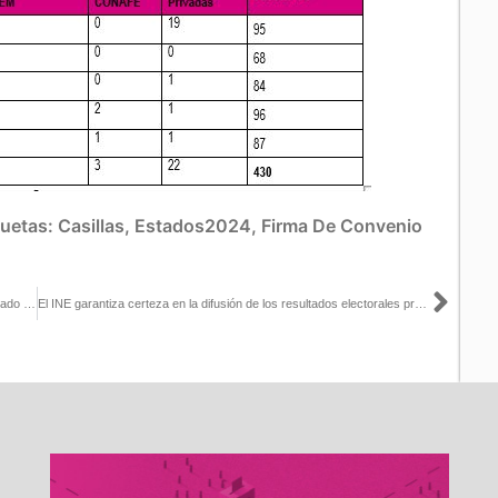
quetas:
Casillas
,
Estados2024
,
Firma De Convenio
Sigu
Reincorpora INE 36 mil 355 registros a la Lista Nominal del Electorado en el Extranjero
El INE garantiza certeza en la difusión de los resultados electorales preliminares desde la noche del 2 de junio, integrantes del COTAPREP acompañan en pruebas y simulacros