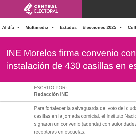
Ir
al
contenido
Al día
Multimedia
Estados
Elecciones 2025
Cul
INE Morelos firma convenio con
instalación de 430 casillas en 
ESCRITO POR:
Redacción INE
Para fortalecer la salvaguarda del voto del ciud
casillas en la jornada comicial, el Instituto Na
signaron un convenio (adenda) con autoridades
receptoras en escuelas.