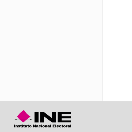
iente