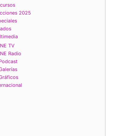
scursos
ecciones 2025
eciales
tados
ltimedia
INE TV
INE Radio
Podcast
Galerías
Gráficos
ernacional