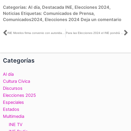
Categorías:
Al día
,
Destacada INE
,
Elecciones 2024
,
Noticias
Etiquetas:
Comunicados de Prensa
,
Comunicados2024
,
Elecciones 2024
Deja un comentario
Ant
S
INE Morelos firma convenio con autoridades educativas para la instalación de 430 casillas en escuelas
Para las Elecciones 2024 el INE pondrá a disposición de la ciudadanía el PREP
Categorías
Al día
Cultura Cívica
Discursos
Elecciones 2025
Especiales
Estados
Multimedia
INE TV