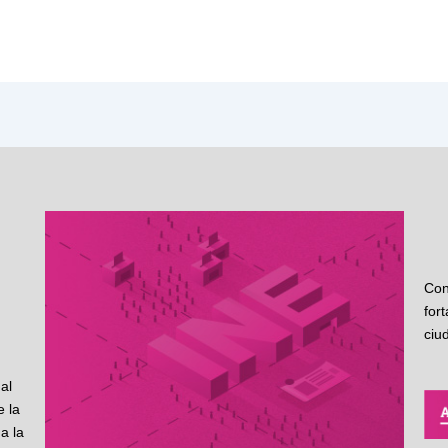
Con
for
ciu
al
 la
a la