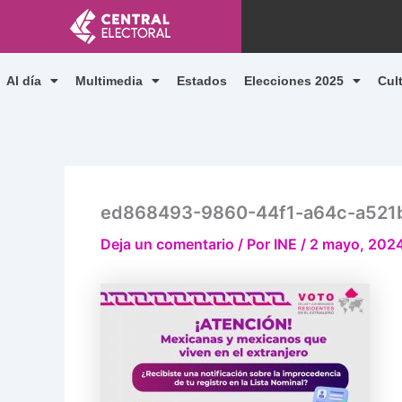
Ir
al
contenido
Al día
Multimedia
Estados
Elecciones 2025
Cul
ed868493-9860-44f1-a64c-a521
Deja un comentario
/ Por
INE
/
2 mayo, 202