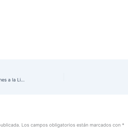
El INE ha realizado más de 24 mil reincorporaciones a la Lista Nominal del electorado en el extranjero
publicada.
Los campos obligatorios están marcados con
*