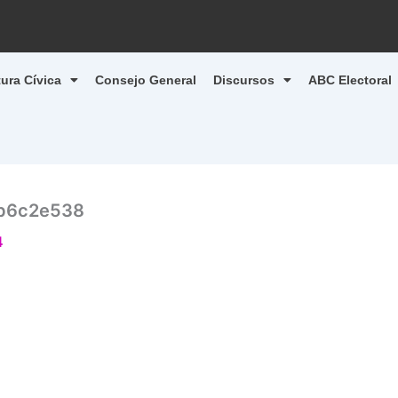
tura Cívica
Consejo General
Discursos
ABC Electoral
b6c2e538
4