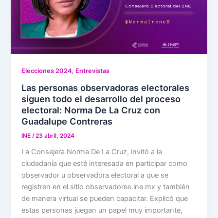
,
Elecciones 2024
Entrevistas
Las personas observadoras electorales
siguen todo el desarrollo del proceso
electoral: Norma De La Cruz con
Guadalupe Contreras
INE
/
23 abril, 2024
La Consejera Norma De La Cruz, invitó a la
ciudadanía que esté interesada en participar como
observador u observadora electoral a que se
registren en el sitio observadores.ine.mx y también
de manera virtual se pueden capacitar. Explicó que
estas personas juegan un papel muy importante,