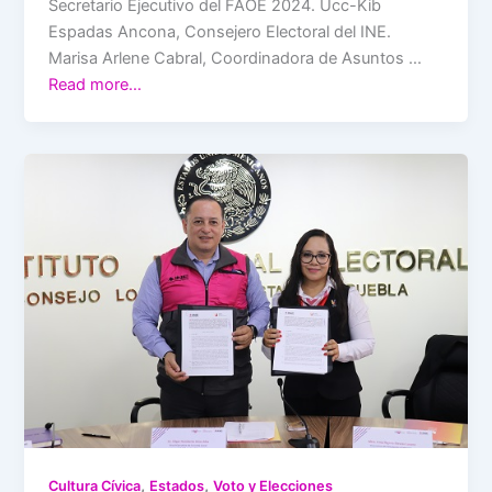
Secretario Ejecutivo del FAOE 2024. Ucc-Kib
Espadas Ancona, Consejero Electoral del INE.
Marisa Arlene Cabral, Coordinadora de Asuntos …
Read more…
,
,
Cultura Cívica
Estados
Voto y Elecciones