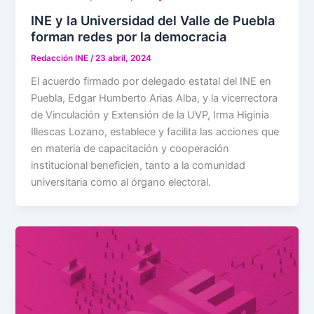
INE y la Universidad del Valle de Puebla
forman redes por la democracia
Redacción INE
/
23 abril, 2024
El acuerdo firmado por delegado estatal del INE en
Puebla, Edgar Humberto Arias Alba, y la vicerrectora
de Vinculación y Extensión de la UVP, Irma Higinia
Illescas Lozano, establece y facilita las acciones que
en materia de capacitación y cooperación
institucional beneficien, tanto a la comunidad
universitaria como al órgano electoral.