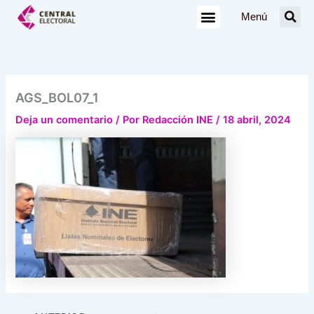
Ir
Menú
al
contenido
AGS_BOL07_1
Deja un comentario
/ Por
Redacción INE
/
18 abril, 2024