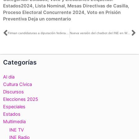
Estados2024
,
Lista Nominal
,
Mesas Directivas de Casilla
,
Proceso Electoral Concurrente 2024
,
Voto en Prisión
Preventiva
Deja un comentario
Ant
S
Firman candidaturas a diputación federal pacto de civilidad en Oaxaca
Nueva versión del chatbot del INE en WhatsApp permitirá verificar información sobre elecciones 2024
Categorías
Al día
Cultura Cívica
Discursos
Elecciones 2025
Especiales
Estados
Multimedia
INE TV
INE Radio