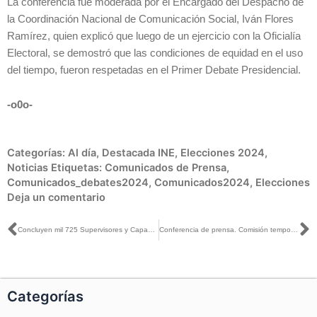
La conferencia fue moderada por el Encargado del Despacho de
la Coordinación Nacional de Comunicación Social, Iván Flores
Ramírez, quien explicó que luego de un ejercicio con la Oficialía
Electoral, se demostró que las condiciones de equidad en el uso
del tiempo, fueron respetadas en el Primer Debate Presidencial.
-o0o-
Categorías:
Al día
,
Destacada INE
,
Elecciones 2024
,
Noticias
Etiquetas:
Comunicados de Prensa
,
Comunicados_debates2024
,
Comunicados2024
,
Elecciones
Deja un comentario
Ant
S
Concluyen mil 725 Supervisores y Capacitadores electorales taller de capacitación en Oaxaca
Conferencia de prensa. Comisión temporal de debates.
Categorías