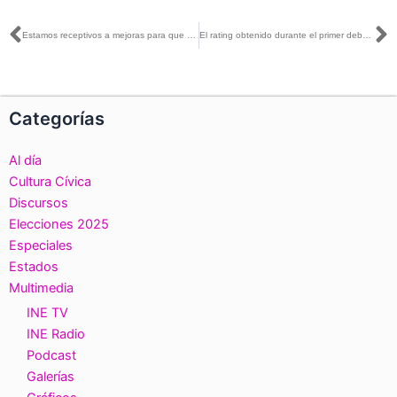
Ant
S
Estamos receptivos a mejoras para que podamos perfeccionar los debates o cualquier otro tema: Dania Ravel con Enrique Hernández
El rating obtenido durante el primer debate denota el interés de la ciudadanía por conocer a las candidaturas y sus propuestas: Dania Ravel con Héctor Jiménez Landín
Categorías
Al día
Cultura Cívica
Discursos
Elecciones 2025
Especiales
Estados
Multimedia
INE TV
INE Radio
Podcast
Galerías