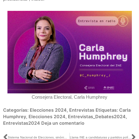
Consejera Electoral, Carla Humphrey
Categorías:
Elecciones 2024
,
Entrevistas
Etiquetas:
Carla
Humphrey
,
Elecciones 2024
,
Entrevistas_Debates2024
,
Entrevistas2024
Deja un comentario
Sistema Nacional de Elecciones, sinónimo de eficiencia y eficacia: Guadalupe Taddei
Llama INE a candidaturas y partidos políticos a cumplir con la captura en el sistema “Candidatas, Candidatos, Conóceles”