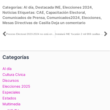
Categorías:
Al día
,
Destacada INE
,
Elecciones 2024
,
Noticias
Etiquetas:
CAE
,
Capacitación Electoral
,
Comunicados de Prensa
,
Comunicados2024
,
Elecciones
,
Mesas Directivas de Casilla
Deja un comentario
Ant
S
Proceso Electoral 2023-2024 no está en riesgo y camina bien: Consejo General del INE
Instalará INE Yucatán 2 mil 969 casillas electorales el próximo 2 de junio
Categorías
Al día
Cultura Cívica
Discursos
Elecciones 2025
Especiales
Estados
Multimedia