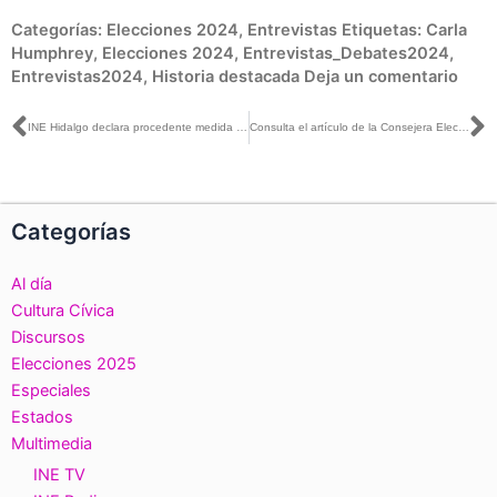
Categorías:
Elecciones 2024
,
Entrevistas
Etiquetas:
Carla
Humphrey
,
Elecciones 2024
,
Entrevistas_Debates2024
,
Entrevistas2024
,
Historia destacada
Deja un comentario
Ant
S
INE Hidalgo declara procedente medida cautelar contra candidato a Senador y el partido MORENA
Consulta el artículo de la Consejera Electoral Norma Irene De La Cruz titulado: “La paridad es piso de la Democracia”, publicado en La Silla Rota
Categorías
Al día
Cultura Cívica
Discursos
Elecciones 2025
Especiales
Estados
Multimedia
INE TV