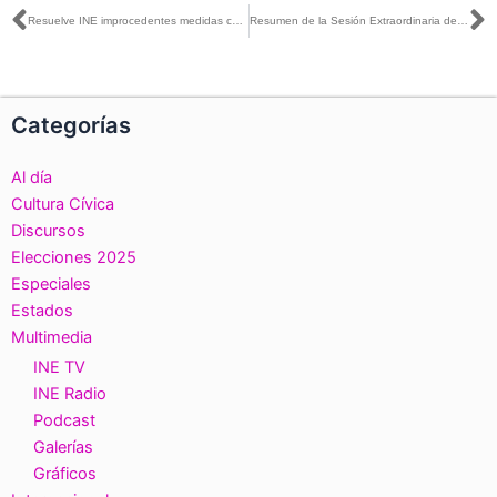
Ant
S
Resuelve INE improcedentes medidas cautelares por actos anticipados y propaganda en redes sociales
Resumen de la Sesión Extraordinaria del Consejo General, 1 de febrero de 2024
Categorías
Al día
Cultura Cívica
Discursos
Elecciones 2025
Especiales
Estados
Multimedia
INE TV
INE Radio
Podcast
Galerías
Gráficos