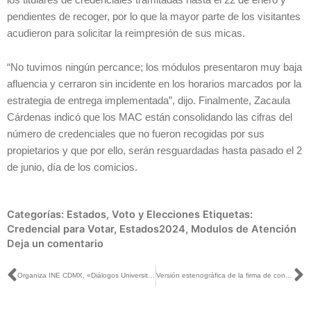
pendientes de recoger, por lo que la mayor parte de los visitantes
acudieron para solicitar la reimpresión de sus micas.
“No tuvimos ningún percance; los módulos presentaron muy baja
afluencia y cerraron sin incidente en los horarios marcados por la
estrategia de entrega implementada”, dijo. Finalmente, Zacaula
Cárdenas indicó que los MAC están consolidando las cifras del
número de credenciales que no fueron recogidas por sus
propietarios y que por ello, serán resguardadas hasta pasado el 2
de junio, día de los comicios.
Categorías:
Estados
,
Voto y Elecciones
Etiquetas:
Credencial para Votar
,
Estados2024
,
Modulos de Atención
Deja un comentario
Ant
S
Organiza INE CDMX, «Diálogos Universitarios 2024: Un puente hacia la participación activa de la juventud en la democracia»
Versión estenográfica de la firma de convenio de colaboración INE – FEMSA – OXXO