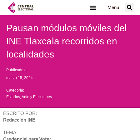
Ir
Menú
al
contenido
Pausan módulos móviles del
INE Tlaxcala recorridos en
localidades
Publicado el:
marzo 15, 2024
Categoría:
Estados
,
Voto y Elecciones
ESCRITO POR:
Redacción INE
TEMA:
Credencial para Votar