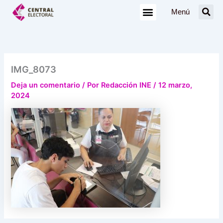
Ir
Menú
al
contenido
IMG_8073
Deja un comentario
/ Por
Redacción INE
/
12 marzo,
2024