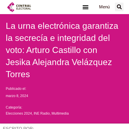
Ir
Menú
al
contenido
La urna electrónica garantiza
la secrecía e integridad del
voto: Arturo Castillo con
Jesika Alejandra Velázquez
Torres
Publicado el:
marzo 8, 2024
Categoría:
Elecciones 2024
,
INE Radio
,
Multimedia
ESCRITO POR: