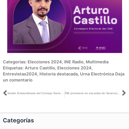
Categorías:
Elecciones 2024
,
INE Radio
,
Multimedia
Etiquetas:
Arturo Castillo
,
Elecciones 2024
,
Entrevistas2024
,
Historia destacada
,
Urna Electrónica
Deja
un comentario
Ant
S
Sesión Extraordinaria del Consejo General, realizada el día 8 de marzo de 2024.
INE promueve en escuelas de Veracruz, participación en preguntas para el Primer Debate Presidencial
Categorías