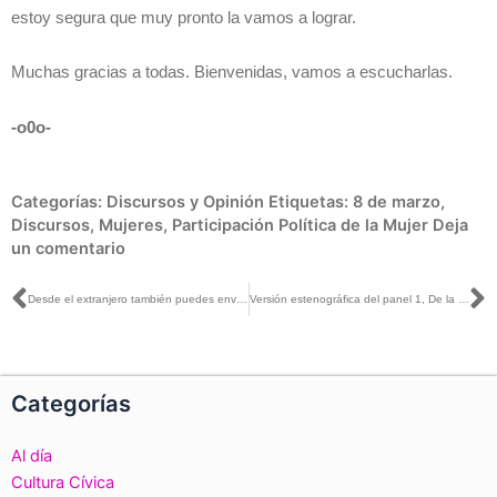
estoy segura que muy pronto la vamos a lograr.
Muchas gracias a todas. Bienvenidas, vamos a escucharlas.
-o0o-
Categorías:
Discursos y Opinión
Etiquetas:
8 de marzo
,
Discursos
,
Mujeres
,
Participación Política de la Mujer
Deja
un comentario
Ant
S
Desde el extranjero también puedes enviar tus preguntas para las candidaturas y participar en el primer debate
Versión estenográfica del panel 1, De la paridad cuantitativa a la paridad cualitativa, en el marco del Diálogo entre mujeres a una década de la paridad en México
Categorías
Al día
Cultura Cívica