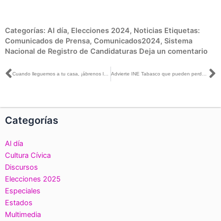
Categorías:
Al día
,
Elecciones 2024
,
Noticias
Etiquetas:
Comunicados de Prensa
,
Comunicados2024
,
Sistema
Nacional de Registro de Candidaturas
Deja un comentario
Ant
S
Cuando lleguemos a tu casa, ¡ábrenos la puerta!
Advierte INE Tabasco que pueden perder su registro electoral quienes no recojan su Credencial para Votar
Categorías
Al día
Cultura Cívica
Discursos
Elecciones 2025
Especiales
Estados
Multimedia