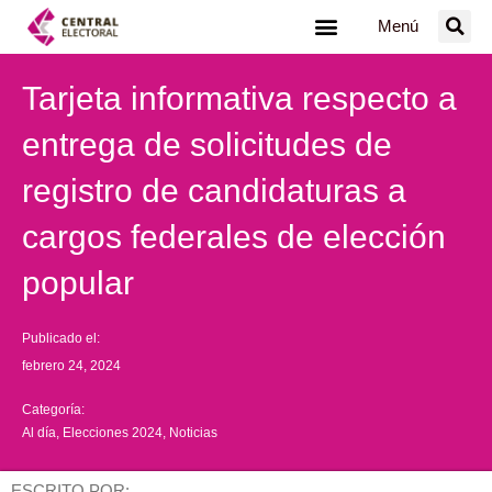
Ir
Menú
al
contenido
Tarjeta informativa respecto a
entrega de solicitudes de
registro de candidaturas a
cargos federales de elección
popular
Publicado el:
febrero 24, 2024
Categoría:
Al día
,
Elecciones 2024
,
Noticias
ESCRITO POR: