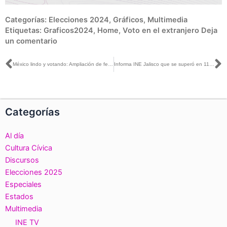
Categorías:
Elecciones 2024
,
Gráficos
,
Multimedia
Etiquetas:
Graficos2024
,
Home
,
Voto en el extranjero
Deja
un comentario
Ant
S
México lindo y votando: Ampliación de fecha de registro para votar desde el extranjero
Informa INE Jalisco que se superó en 11.92% la meta para la Credencialización del proceso electoral concurrente 2023-2024
Categorías
Al día
Cultura Cívica
Discursos
Elecciones 2025
Especiales
Estados
Multimedia
INE TV