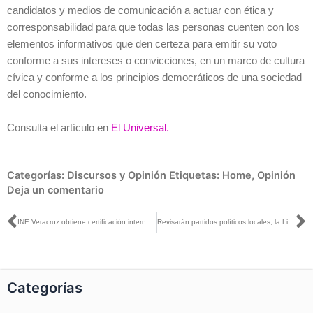
candidatos y medios de comunicación a actuar con ética y
corresponsabilidad para que todas las personas cuenten con los
elementos informativos que den certeza para emitir su voto
conforme a sus intereses o convicciones, en un marco de cultura
cívica y conforme a los principios democráticos de una sociedad
del conocimiento.
Consulta el artículo en
El Universal.
Categorías:
Discursos y Opinión
Etiquetas:
Home
,
Opinión
Deja un comentario
Ant
S
INE Veracruz obtiene certificación internacional ISO 9001 en expedición de Credenciales
Revisarán partidos políticos locales, la Lista Nominal Electoral en Guerrero
Categorías