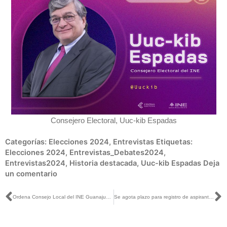
Consejero Electoral, Uuc-kib Espadas
Categorías:
Elecciones 2024
,
Entrevistas
Etiquetas:
Elecciones 2024
,
Entrevistas_Debates2024
,
Entrevistas2024
,
Historia destacada
,
Uuc-kib Espadas
Deja
un comentario
Ant
S
Ordena Consejo Local del INE Guanajuato eliminar propaganda calumniosa en redes sociales
Se agota plazo para registro de aspirantes a Consejero o Consejera del ITE, advierte INE Tlaxcala