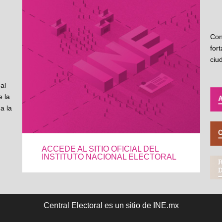
Con
for
ciu
al
 la
a la
ACCEDE AL SITIO OFICIAL DEL
INSTITUTO NACIONAL ELECTORAL
Central Electoral es un sitio de INE.mx