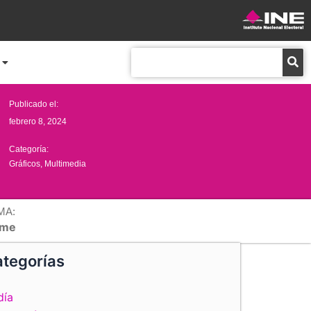
Buscar
Publicado el:
febrero 8, 2024
Categoría:
Gráficos
,
Multimedia
MA:
me
tegorías
día