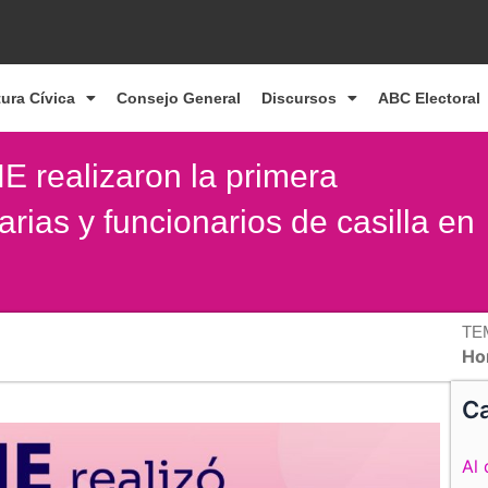
tura Cívica
Consejo General
Discursos
ABC Electoral
NE realizaron la primera
arias y funcionarios de casilla en
TE
Ho
Ca
Al 