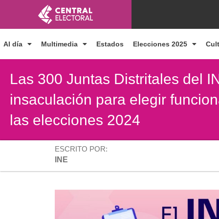
Ir
al
contenido
Al día
Multimedia
Estados
Elecciones 2025
Cul
Las 300 Juntas Distritales del I
insaculación para elegir funcion
las elecciones 2024
ESCRITO POR:
INE