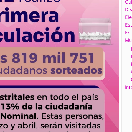
Cul
Di
El
Esp
Es
Mu
Int