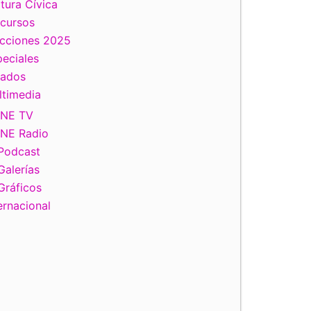
tura Cívica
scursos
ecciones 2025
eciales
tados
ltimedia
INE TV
INE Radio
Podcast
Galerías
Gráficos
ernacional