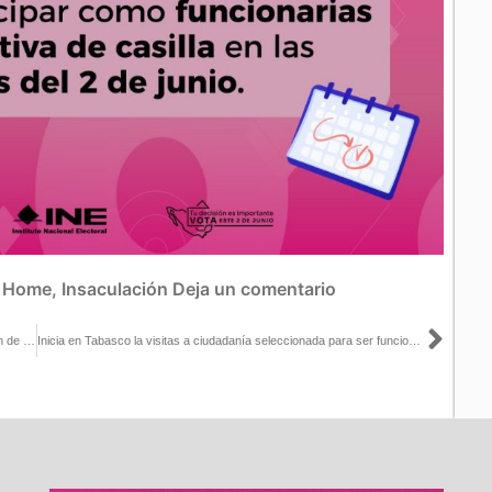
:
Home
,
Insaculación
Deja un comentario
Sigu
Cumple INE con derechos de acceso a la información y protección de datos
Inicia en Tabasco la visitas a ciudadanía seleccionada para ser funcionario de casilla