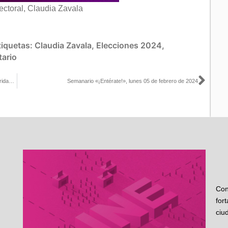
ectoral, Claudia Zavala
tiquetas:
Claudia Zavala
,
Elecciones 2024
,
ario
Sigu
El órgano electoral tiene una relación interinstitucional con las autoridades competentes en materia de seguridad, porque es un tema fundamental para la democracia: Claudia Zavala con Mario González
Semanario «¡Entérate!», lunes 05 de febrero de 2024
Con
for
ciu