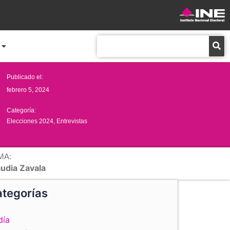
Buscar
Publicado el:
febrero 5, 2024
Categoría:
Elecciones 2024
,
Entrevistas
MA:
audia Zavala
tegorías
día