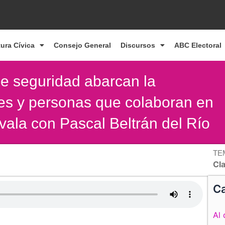
tura Cívica
Consejo General
Discursos
ABC Electoral
de seguridad abarcan la
des y personas que colaboran en
avala con Pascal Beltrán del Río
TE
Cl
Ca
Al 