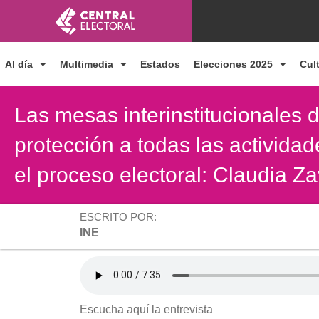
Ir
al
contenido
Al día
Multimedia
Estados
Elecciones 2025
Cul
Las mesas interinstitucionales 
protección a todas las activida
el proceso electoral: Claudia Z
ESCRITO POR:
INE
Escucha aquí la entrevista