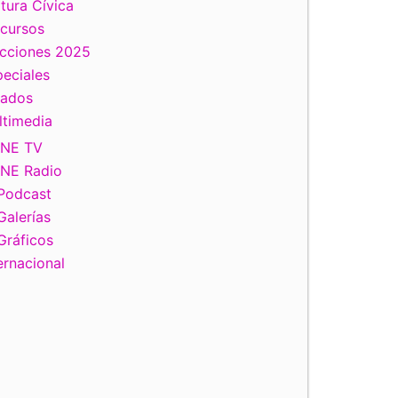
tura Cívica
scursos
ecciones 2025
eciales
tados
ltimedia
INE TV
INE Radio
Podcast
Galerías
Gráficos
ernacional