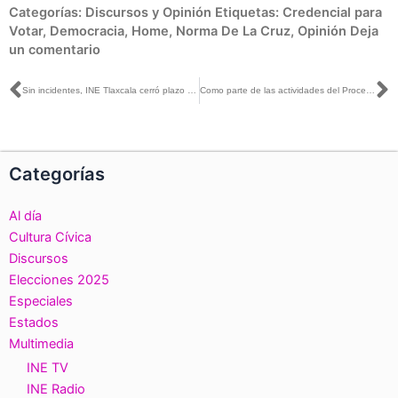
Categorías:
Discursos y Opinión
Etiquetas:
Credencial para
Votar
,
Democracia
,
Home
,
Norma De La Cruz
,
Opinión
Deja
un comentario
Ant
S
Sin incidentes, INE Tlaxcala cerró plazo de trámites de credencialización de la campaña anual intensa
Como parte de las actividades del Proceso Electoral 2023-2024 el INE en Nuevo León concluyó exitosamente campaña intensa de actualización del Padrón Electoral
Categorías
Al día
Cultura Cívica
Discursos
Elecciones 2025
Especiales
Estados
Multimedia
INE TV
INE Radio