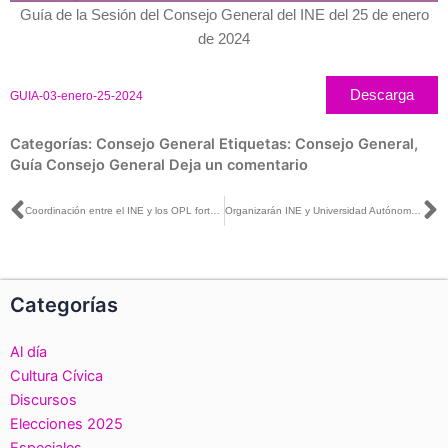
Guía de la Sesión del Consejo General del INE del 25 de enero
de 2024
Descarga
GUIA-03-enero-25-2024
Categorías:
Consejo General
Etiquetas:
Consejo General
,
Guía Consejo General
Deja un comentario
Ant
S
Coordinación entre el INE y los OPL fortalece la confianza de la ciudadanía en los procesos electorales: Dania Ravel
Organizarán INE y Universidad Autónoma de Nuevo León el foro de debate “Contexto, alcances y resultados del monitoreo de la precampaña electoral 2023-2024”
Categorías
Al día
Cultura Cívica
Discursos
Elecciones 2025