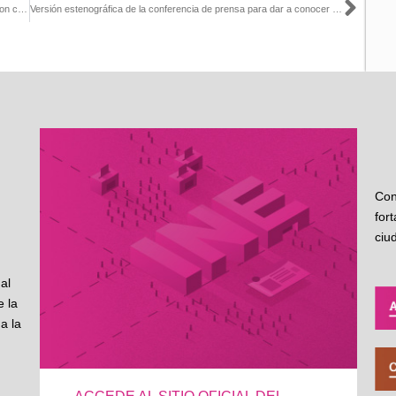
Sigu
INE Sonora y la Asociación Civil Hermosillo ¿Cómo Vamos? firmaron convenio para promover la participación ciudadana
Versión estenográfica de la conferencia de prensa para dar a conocer el proceso de credencialización
Con
for
ciu
al
 la
a la