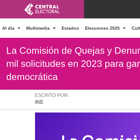
Ir
al
contenido
Al día
Multimedia
Estados
Elecciones 2025
Cul
La Comisión de Quejas y Denun
mil solicitudes en 2023 para gar
democrática
ESCRITO POR:
INE