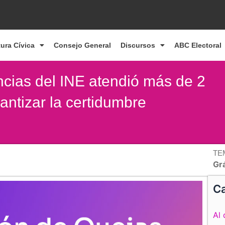
tura Cívica
Consejo General
Discursos
ABC Electoral
cias del INE atendió más de 2
antizar la certidumbre
TE
Gr
Ca
Al 