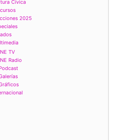
tura Cívica
scursos
ecciones 2025
eciales
tados
ltimedia
INE TV
INE Radio
Podcast
Galerías
Gráficos
ernacional