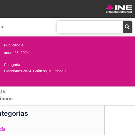
Buscar
Publicado el:
enero 23, 2024
Categoría:
Elecciones 2024
,
Gráficos
,
Multimedia
MA:
áficos
tegorías
día