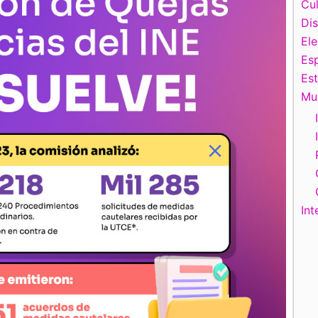
Cul
Di
El
Esp
Es
Mu
Int