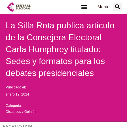
Ir
Menú
al
contenido
La Silla Rota publica artículo
de la Consejera Electoral
Carla Humphrey titulado:
Sedes y formatos para los
debates presidenciales
Publicado el:
enero 19, 2024
Categoría:
Discursos y Opinión
ESCRITO POR: