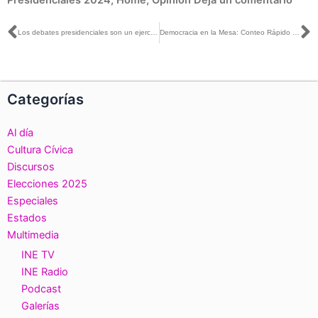
Ant
S
Los debates presidenciales son un ejercicio democrático para que la ciudadanía conozca las y los candidatos en temas de relevancia: Claudia Zavala con Héctor Jiménez Landín
Democracia en la Mesa: Conteo Rápido y PREP
Categorías
Al día
Cultura Cívica
Discursos
Elecciones 2025
Especiales
Estados
Multimedia
INE TV
INE Radio
Podcast
Galerías