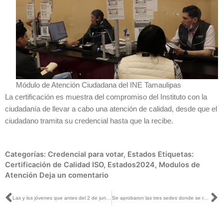
Módulo de Atención Ciudadana del INE Tamaulipas
La certificación es muestra del compromiso del Instituto con la
ciudadanía de llevar a cabo una atención de calidad, desde que el
ciudadano tramita su credencial hasta que la recibe.
Categorías:
Credencial para votar
,
Estados
Etiquetas:
Certificación de Calidad ISO
,
Estados2024
,
Modulos de
Atención
Deja un comentario
Ant
S
Las y los jóvenes que antes del 2 de junio cumplan 18 años, deben tramitar su credencial para votar para tener activo su derecho al voto: Claudia Zavala con Claudio Ochoa
Se aprobaron las tres sedes donde se realizarán los debates presidenciales, siendo uno en las instalaciones del INE: Claudia Zavala con Guadalupe Juárez