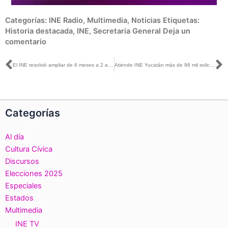
Categorías:
INE Radio
,
Multimedia
,
Noticias
Etiquetas:
Historia destacada
,
INE
,
Secretaría General
Deja un
comentario
Ant
S
El INE resolvió ampliar de 6 meses a 2 años las licencias de lactancia materna, garantizando los derechos de las madres trabajadoras del Instituto
Atiende INE Yucatán más de 96 mil solicitudes de Credencial para Votar
Categorías
Al día
Cultura Cívica
Discursos
Elecciones 2025
Especiales
Estados
Multimedia
INE TV