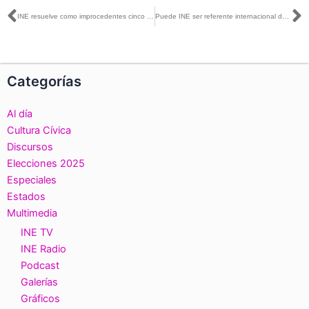
Ant
S
INE resuelve como improcedentes cinco medidas cautelares
Puede INE ser referente internacional de contribución a la democracia: Taddei Zavala
Categorías
Al día
Cultura Cívica
Discursos
Elecciones 2025
Especiales
Estados
Multimedia
INE TV
INE Radio
Podcast
Galerías
Gráficos