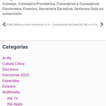
Consejo
,
Consejera Presidenta
,
Consejeras y Consejeros
Electorales
,
Eventos
,
Secretaria Ejecutiva
,
Sesiones
Deja un
comentario
Ant
S
El INE definió acciones afirmativas en el registro de candidaturas para las Elecciones 2024
Inauguración del Stand del INE en la Feria Internacional del Libro
Categorías
Al día
Cultura Cívica
Discursos
Elecciones 2025
Especiales
Estados
Multimedia
INE TV
INE Radio